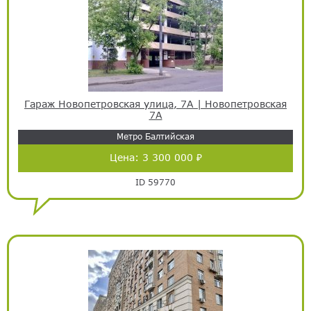
Гараж Новопетровская улица, 7А | Новопетровская
7А
Метро Балтийская
Цена:
3 300 000 ₽
ID 59770