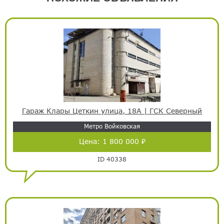
Гараж Клары Цеткин улица, 18А | ГСК Северный
Метро Войковская
Цена:
1 800 000 ₽
ID 40338