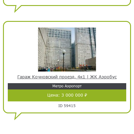
Гараж Кочновский проезд, 4к1 | ЖК Аэробус
Метро Аэропорт
Цена:
3 000 000 ₽
ID 59415