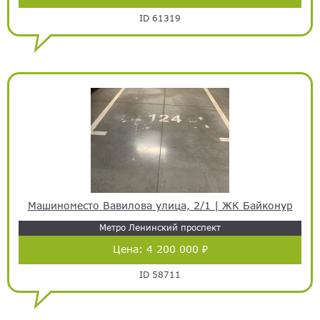
ID 61319
Машиноместо Вавилова улица, 2/1 | ЖК Байконур
Метро Ленинский проспект
Цена:
4 200 000 ₽
ID 58711