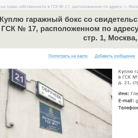
а право собственности в ГСК № 17, расположенном по адресу: г. Москва
Куплю гаражный бокс со свидетельс
ГСК № 17, расположенном по адресу: 
стр. 1, Москва
Посмотреть на карте
Добавить сообщение
Куплю г
в ГСК № 
д. 21, ст
Имя:
Гл
E-mail:
Телефо