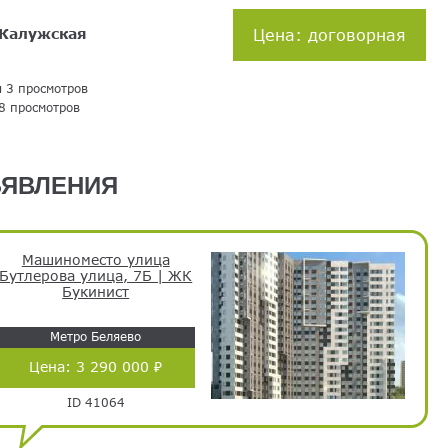
Калужская
Цена: договорная
я 3 просмотров
8 просмотров
ЯВЛЕНИЯ
Машиноместо улица
Бутлерова улица, 7Б | ЖК
Букинист
Метро Беляево
Цена:
3 290 000 ₽
ID 41064