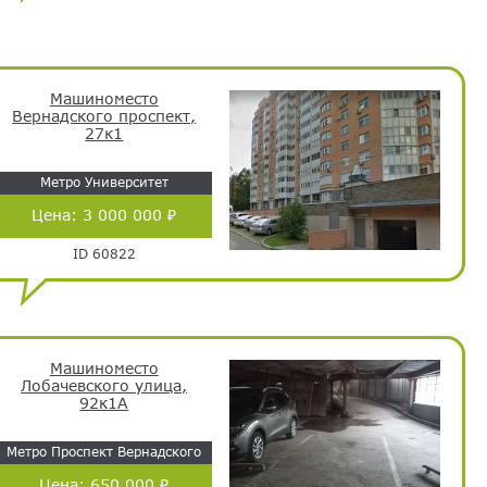
Машиноместо
Вернадского проспект,
27к1
Метро Университет
Цена:
3 000 000 ₽
ID 60822
Машиноместо
Лобачевского улица,
92к1А
Метро Проспект Вернадского
Цена:
650 000 ₽