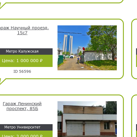
араж Научный проезд,
15с7
Метро Калужская
Цена:
1 000 000 ₽
ID 56596
Гараж Ленинский
проспект, 85Б
Метро Университет
Цена:
3 000 000 ₽