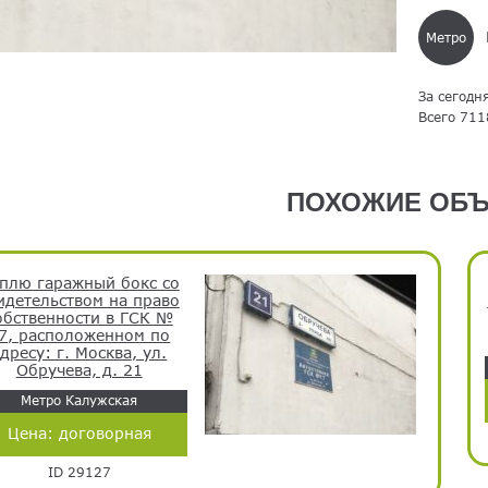
Метро
За сегодн
Всего 711
ПОХОЖИЕ ОБЪ
плю гаражный бокс со
идетельством на право
обственности в ГСК №
7, расположенном по
дресу: г. Москва, ул.
Обручева, д. 21
Метро Калужская
Цена:
договорная
ID 29127