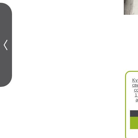
Ку
св
с
1
а