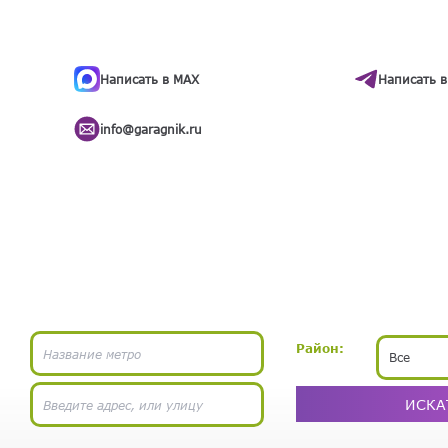
ти
.
бота
Написать в MAX
Написать в
info@garagnik.ru
Район:
Все
ИСКА