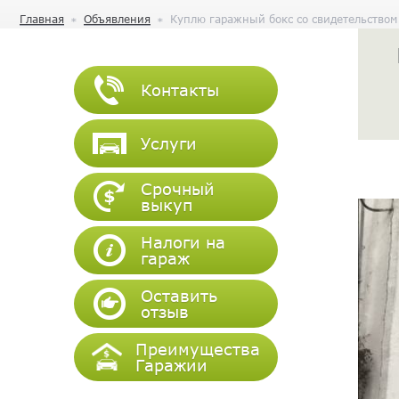
Главная
Объявления
Куплю гаражный бокс со свидетельством н
Контакты
Услуги
Срочный
выкуп
Налоги на
гараж
Оставить
отзыв
Преимущества
Гаражии