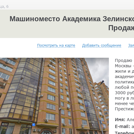
ца, 6
Машиноместо Академика Зелинског
Прода
Посмотреть на карте
Добавить сообщение
За
Продаю 
Москвы —
жили и 
академи
политик
любой п
3000 руб
могу в 
менее че
Престиж
Имя:
Ал
E-mail:
a
Телефо