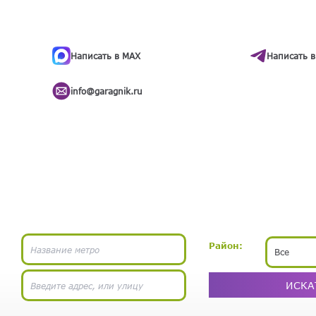
ти
.
бота
Написать в MAX
Написать в
info@garagnik.ru
Район:
Все
ИСКА