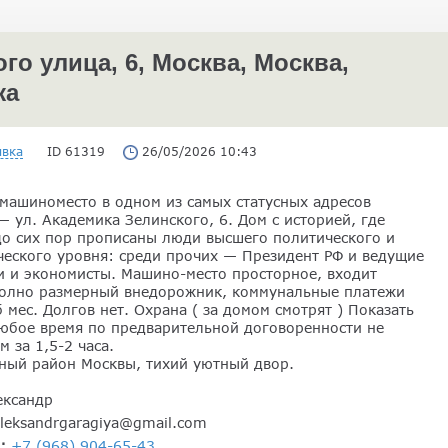
о улица, 6, Москва, Москва,
жа
явка
ID 61319
26/05/2026 10:43
машиноместо в одном из самых статусных адресов
 ул. Академика Зелинского, 6. Дом с историей, где
до сих пор прописаны люди высшего политического и
ческого уровня: среди прочих — Президент РФ и ведущие
и и экономисты. Машино-место просторное, входит
олно размерный внедорожник, коммунальные платежи
 мес. Долгов нет. Охрана ( за домом смотрят ) Показать
любое время по предварительной договоренности не
м за 1,5-2 часа.
ный район Москвы, тихий уютный двор.
ександр
leksandrgaragiya@gmail.com
н:
+7 (968) 904-65-43