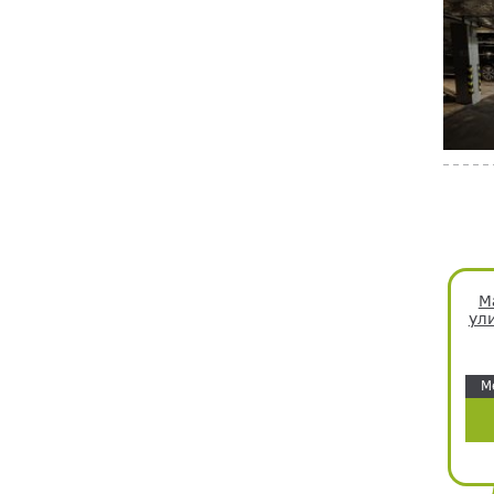
М
ул
М