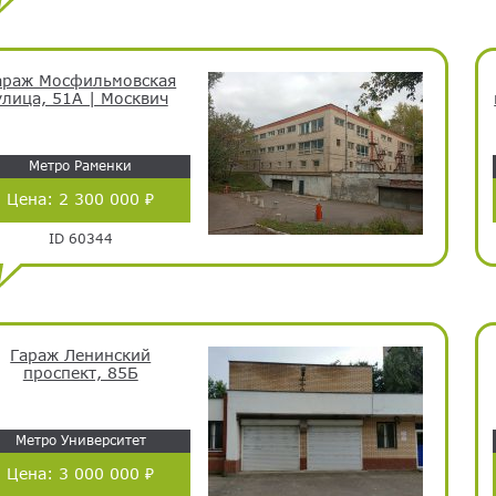
араж Мосфильмовская
улица, 51А | Москвич
Метро Раменки
Цена:
2 300 000 ₽
ID 60344
Гараж Ленинский
проспект, 85Б
Метро Университет
Цена:
3 000 000 ₽