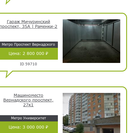
Гараж Мичуринский
проспект, 35А | Раменки-2
Метро Проспект Вернадского
Цена:
2 800 000 ₽
ID 59710
Машиноместо
Вернадского проспект,
27к1
Метро Университет
Цена:
3 000 000 ₽