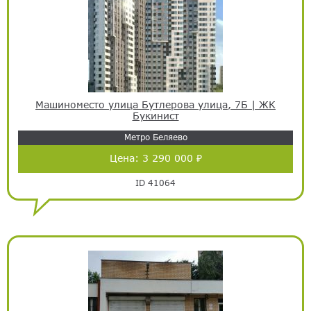
Машиноместо улица Бутлерова улица, 7Б | ЖК
Букинист
Метро Беляево
Цена:
3 290 000 ₽
ID 41064