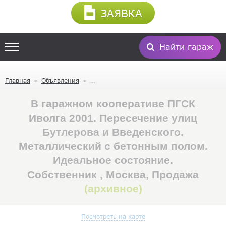
ЗАЯВКА
Найти гараж
Главная
Объявления
В гаражном кооперативе ПГСК
Иволга 2001. Пересечение улиц
Бутлерова и Введенского.
Металлический с бетонным полом.
Идеальное состояние.
Собственник , Москва, Продажа
(архивное)
Посмотреть на карте