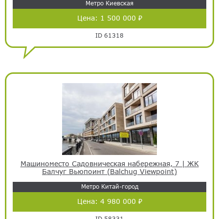
Метро Киевская
Цена:
1 500 000 ₽
ID 61318
Машиноместо Садовническая набережная, 7 | ЖК
Балчуг Вьюпоинт (Balchug Viewpoint)
Метро Китай-город
Цена:
4 980 000 ₽
ID 58331