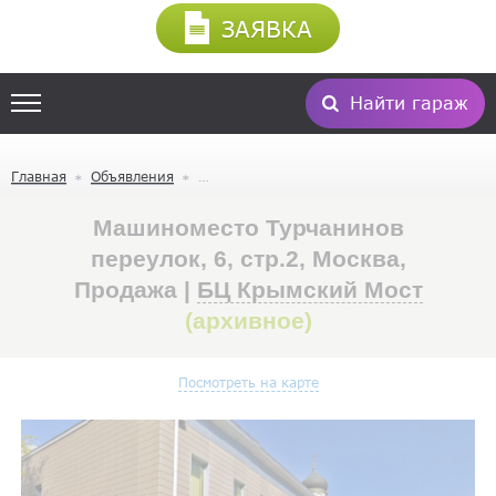
ЗАЯВКА
Найти гараж
Главная
Объявления
Машиноместо Турчанинов
переулок, 6, стр.2, Москва,
Продажа |
БЦ Крымский Мост
(архивное)
Посмотреть на карте