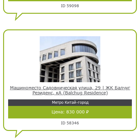
ID 59098
Машиноместо Садовническая улица, 29 | ЖК Балчуг
Резиденс, кА (Balchug Residence)
Метро Китай-город
Цена:
830 000 ₽
ID 58346