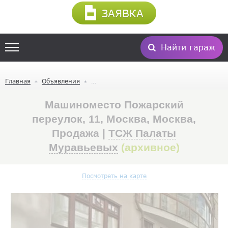
ЗАЯВКА
Найти гараж
Главная
Объявления
Машиноместо Пожарский
переулок, 11, Москва, Москва,
Продажа |
ТСЖ Палаты
Муравьевых
(архивное)
Посмотреть на карте