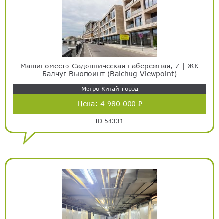
Машиноместо Садовническая набережная, 7 | ЖК
Балчуг Вьюпоинт (Balchug Viewpoint)
Метро Китай-город
Цена:
4 980 000 ₽
ID 58331