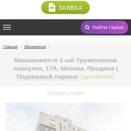
ЗАЯВКА
Найти гараж
Главная
Объявления
Машиноместо 1-ый Труженников
переулок, 17А, Москва, Продажа |
Подземный паркинг
(архивное)
Посмотреть на карте