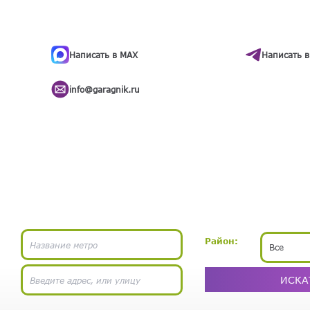
ти
.
бота
Написать в MAX
Написать в
info@garagnik.ru
Район:
Все
ИСКА