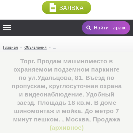
ЗАЯВКА
Найти гараж
Главная
Объявления
Торг. Продам машиноместо в
охраняемом подземном паркинге
по ул.Удальцова, 81. Въезд по
пропускам, круглосуточная охрана
и видеонаблюдение. Удобный
заезд. Площадь 18 кв.м. В доме
шиномонтаж и мойка. До метро 7
минут пешком. , Москва, Продажа
(архивное)