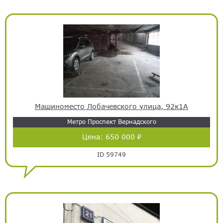
Машиноместо Лобачевского улица, 92к1А
Метро Проспект Вернадского
Цена:
650 000 ₽
ID 59749