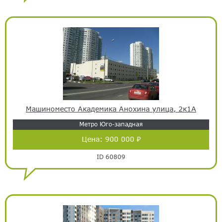
Машиноместо Академика Анохина улица, 2к1А
Метро Юго-западная
Цена:
900 000 ₽
ID 60809