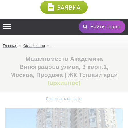
ЗАЯВКА
Найти гараж
Главная
Объявления
Машиноместо Академика
Виноградова улица, 3 корп.1,
Москва, Продажа |
ЖК Теплый край
(архивное)
Посмотреть на карте