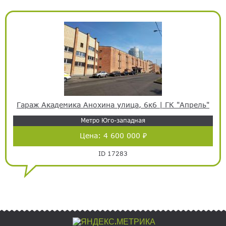
Гараж Академика Анохина улица, 6к6 | ГК "Апрель"
Метро Юго-западная
Цена:
4 600 000 ₽
ID 17283