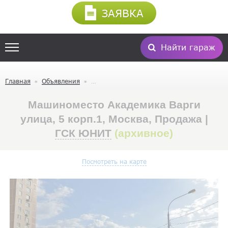
ЗАЯВКА
Найти гараж
Главная
Объявления
Машиноместо Академика Варги
улица, 5 корп.1, Москва, Продажа |
ГСК ЮНИТ
(архивное)
Посмотреть на карте