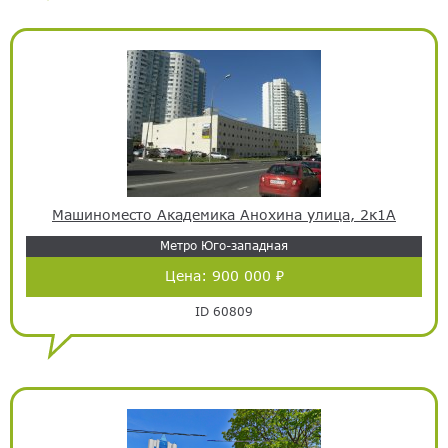
Машиноместо Академика Анохина улица, 2к1А
Метро Юго-западная
Цена:
900 000 ₽
ID 60809