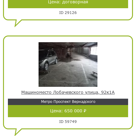
Цена:
договорная
ID 29126
Машиноместо Лобачевского улица, 92к1А
Метро Проспект Вернадского
Цена:
650 000 ₽
ID 59749