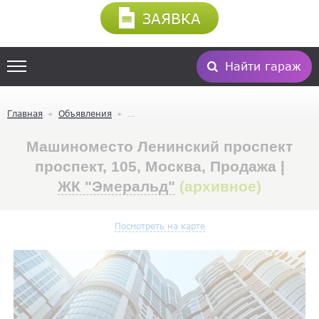
ЗАЯВКА
Найти гараж
Главная
Объявления
Машиноместо Ленинский проспект
проспект, 105, Москва, Продажа |
ЖК "Эмеральд"
(архивное)
Посмотреть на карте