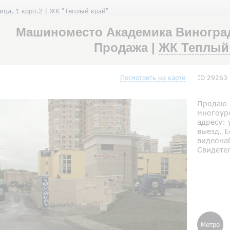
ца, 1 корп.2 | ЖК "Теплый край"
Машиноместо Академика Виноградо
Продажа |
ЖК Теплый
Посмотреть на карте
ID 29263
Продаю 
многоур
адресу: 
выезд. Е
видеона
Свидетел
Метро