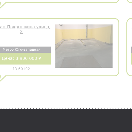
раж Покрышкина улица,
3
Метро Юго-западная
Цена:
3 900 000 ₽
ID 60102