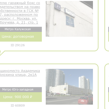
плю гаражный бокс со
идетельством на право
обственности в ГСК №
7, расположенном по
дресу: г. Москва, ул.
бручева, д. 21, стр. 1
Метро Калужская
Цена:
договорная
ID 29126
шиноместо Академика
Анохина улица, 2к1А
Метро Юго-западная
Цена:
900 000 ₽
ID 60809