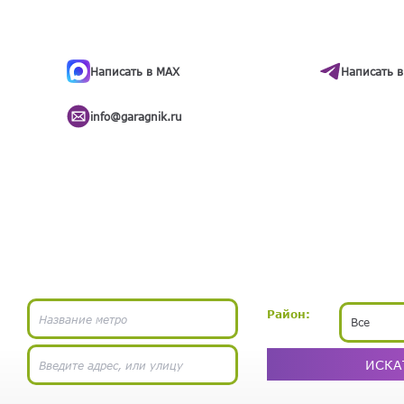
ти
.
бота
Написать в MAX
Написать в
info@garagnik.ru
Район:
Все
ИСКА