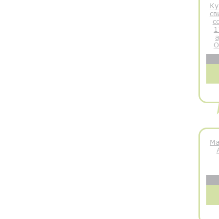
Ку
св
с
1
а
О
Ма