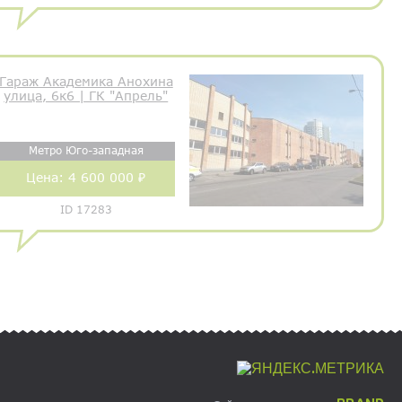
Гараж Академика Анохина
улица, 6к6 | ГК "Апрель"
Метро Юго-западная
Цена:
4 600 000 ₽
ID 17283