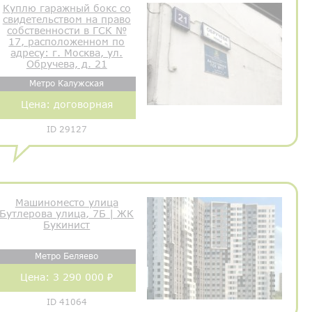
Куплю гаражный бокс со
свидетельством на право
собственности в ГСК №
17, расположенном по
адресу: г. Москва, ул.
Обручева, д. 21
Метро Калужская
Цена:
договорная
ID 29127
Машиноместо улица
Бутлерова улица, 7Б | ЖК
Букинист
Метро Беляево
Цена:
3 290 000 ₽
ID 41064