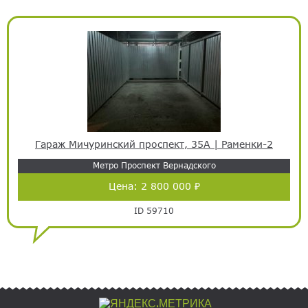
Гараж Мичуринский проспект, 35А | Раменки-2
Метро Проспект Вернадского
Цена:
2 800 000 ₽
ID 59710