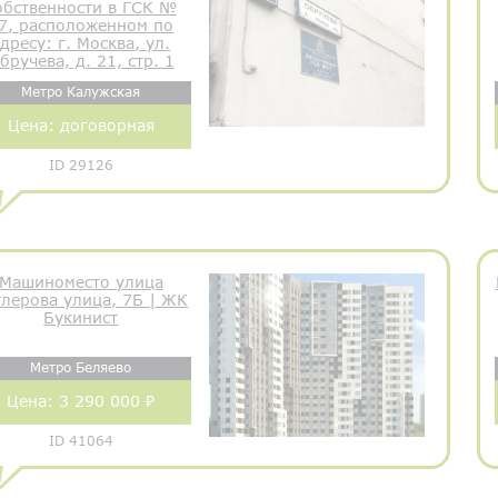
обственности в ГСК №
7, расположенном по
дресу: г. Москва, ул.
бручева, д. 21, стр. 1
Метро Калужская
Цена:
договорная
ID 29126
Машиноместо улица
тлерова улица, 7Б | ЖК
Букинист
Метро Беляево
Цена:
3 290 000 ₽
ID 41064