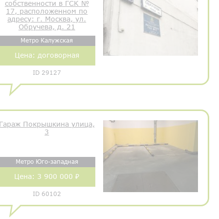
собственности в ГСК №
17, расположенном по
адресу: г. Москва, ул.
Обручева, д. 21
Метро Калужская
Цена:
договорная
ID 29127
Гараж Покрышкина улица,
3
Метро Юго-западная
Цена:
3 900 000 ₽
ID 60102