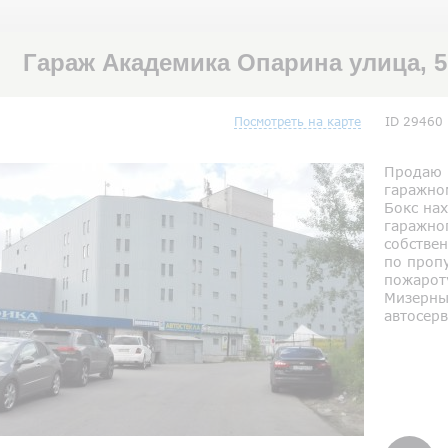
Гараж Академика Опарина улица, 
Посмотреть на карте
ID 29460
Продаю 
гаражно
Бокс на
гаражног
собствен
по проп
пожарот
Мизерны
автосер