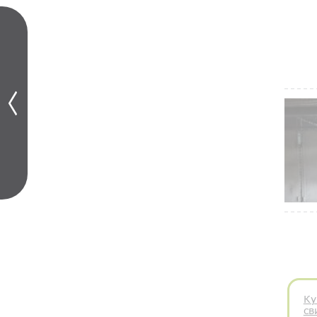
Ку
св