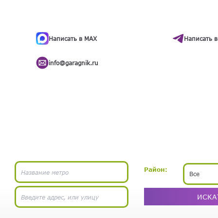
ти
.
бота
Написать в MAX
Написать в
info@garagnik.ru
Район:
Все
ИСКА