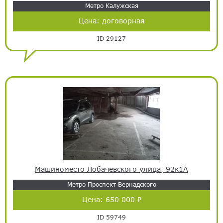
Метро Калужская
Цена:
договорная
ID 29127
Машиноместо Лобачевского улица, 92к1А
Метро Проспект Вернадского
Цена:
650 000 ₽
ID 59749