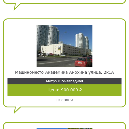
Машиноместо Академика Анохина улица, 2к1А
Метро Юго-западная
Цена:
900 000 ₽
ID 60809