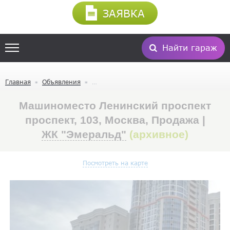
ЗАЯВКА
Найти гараж
Главная
Объявления
Машиноместо Ленинский проспект
проспект, 103, Москва, Продажа |
ЖК "Эмеральд"
(архивное)
Посмотреть на карте