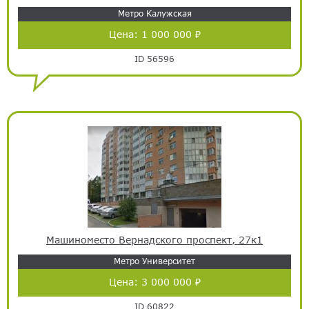
Метро Калужская
Цена:
1 000 000 ₽
ID 56596
Машиноместо Вернадского проспект, 27к1
Метро Университет
Цена:
3 000 000 ₽
ID 60822