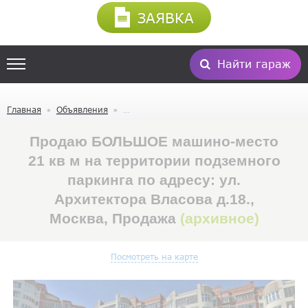
ЗАЯВКА
Найти гараж
Главная
Объявления
Продаю БОЛЬШОЕ машино-место
21 кв м на территории подземного
паркинга по адресу: ул.
Архитектора Власова д.18.,
Москва, Продажа
(архивное)
Посмотреть на карте