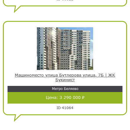
Машиноместо улица Бутлерова улица, 7Б | ЖК
Букинист
Метро Беляево
Цена:
3 290 000 ₽
ID 41064