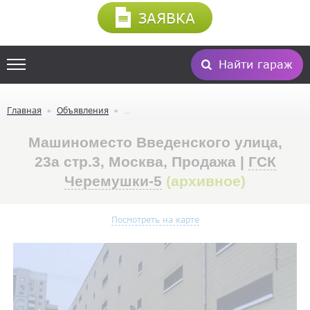
ЗАЯВКА
Найти гараж
Главная
Объявления
Машиноместо Введенского улица,
23а стр.3, Москва, Продажа |
ГСК
Черемушки-5
(архивное)
Посмотреть на карте