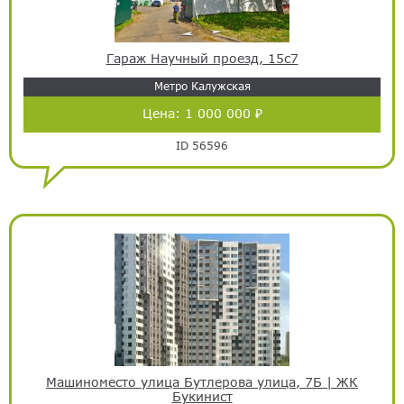
Гараж Научный проезд, 15с7
Метро Калужская
Цена:
1 000 000 ₽
ID 56596
Машиноместо улица Бутлерова улица, 7Б | ЖК
Букинист