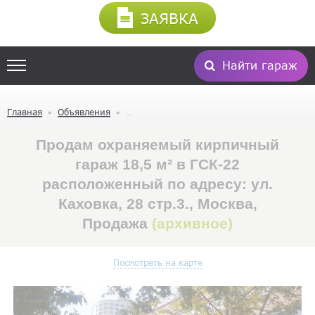
ЗАЯВКА
Найти гараж
Главная
Объявления
Продам охраняемый кирпичный
гараж 18,5 м² в ГСК-22
расположенный по адресу: ул.
Каховка, 28 стр.3., Москва,
Продажа
(архивное)
Посмотреть на карте