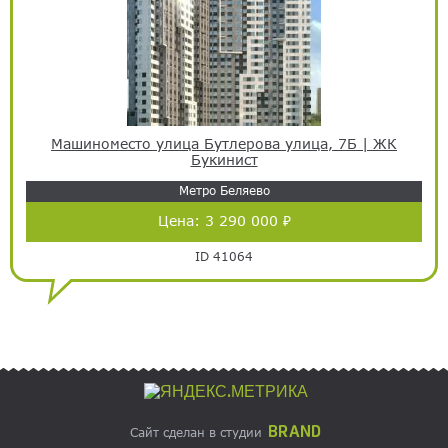
Машиноместо улица Бутлерова улица, 7Б | ЖК
Букинист
Метро Беляево
Цена:
3 290 000 ₽
ID 41064
BRAND
Сайт сделан в студии