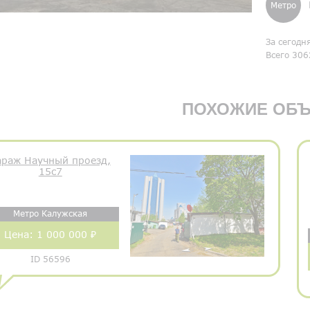
Метро
За сегодн
Всего 306
ПОХОЖИЕ ОБЪ
араж Научный проезд,
15с7
Метро Калужская
Цена:
1 000 000 ₽
ID 56596