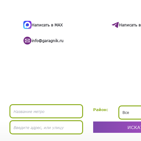
ти
.
бота
Написать в MAX
Написать в
info@garagnik.ru
Район:
Все
ИСКА