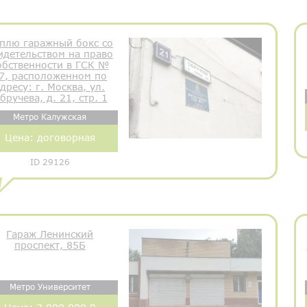
плю гаражный бокс со
идетельством на право
обственности в ГСК №
7, расположенном по
дресу: г. Москва, ул.
бручева, д. 21, стр. 1
Метро Калужская
Цена:
договорная
ID 29126
Гараж Ленинский
проспект, 85Б
Метро Университет