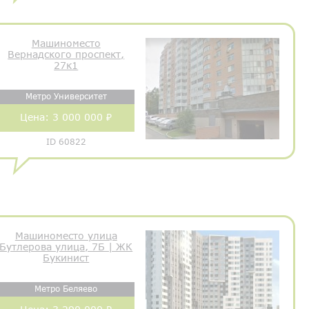
Машиноместо
Вернадского проспект,
27к1
Метро Университет
Цена:
3 000 000 ₽
ID 60822
Машиноместо улица
Бутлерова улица, 7Б | ЖК
Букинист
Метро Беляево