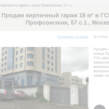
тростроя по адресу: улица Профсоюзная, 57 с.1
Продам кирпичный гараж 18 м² в ГС
Профсоюзная, 57 с.1 , Моск
Посмотреть на карте
ID 27445
Продам 
улица П
ГСК нах
закрытая
железны
железны
право со