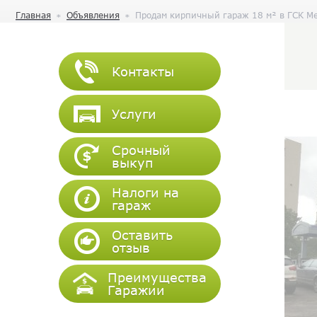
Главная
Объявления
Продам кирпичный гараж 18 м² в ГСК Ме
Контакты
Услуги
Срочный
выкуп
Налоги на
гараж
Оставить
отзыв
Преимущества
Гаражии