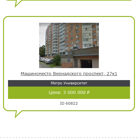
Машиноместо Вернадского проспект, 27к1
Метро Университет
Цена:
3 000 000 ₽
ID 60822