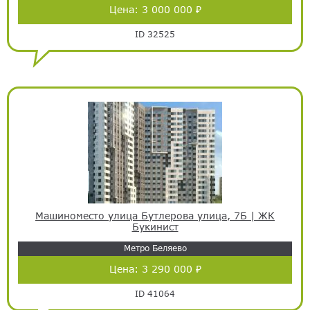
Цена:
3 000 000 ₽
ID 32525
Машиноместо улица Бутлерова улица, 7Б | ЖК
Букинист
Метро Беляево
Цена:
3 290 000 ₽
ID 41064