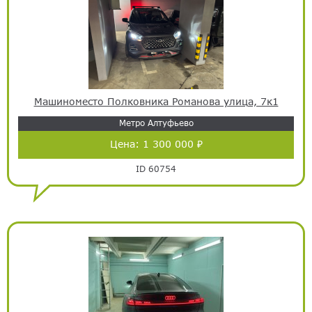
Машиноместо Полковника Романова улица, 7к1
Метро Алтуфьево
Цена:
1 300 000 ₽
ID 60754