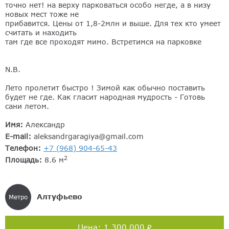
точно нет! на верху парковаться особо негде, а в низу
новых мест тоже не
прибавится. Цены от 1,8-2млн и выше. Для тех кто умеет
считать и находить
там где все проходят мимо. Встретимся на парковке
N.B.
Лето пролетит быстро ! Зимой как обычно поставить
будет не где. Как гласит народная мудрость - Готовь
сани летом.
Имя:
Александр
E-mail:
aleksandrgaragiya@gmail.com
Телефон:
+7 (968) 904-65-43
2
Площадь:
8.6 м
Алтуфьево
Метро
Цена: 1 300 000 ₽