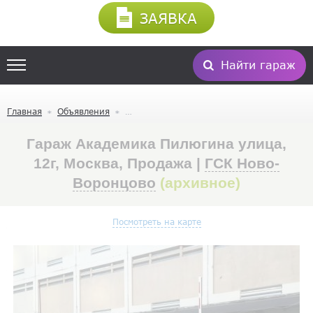
ЗАЯВКА
Найти гараж
Главная
Объявления
Гараж Академика Пилюгина улица,
12г, Москва, Продажа |
ГСК Ново-
Воронцово
(архивное)
Посмотреть на карте