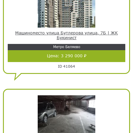
Машиноместо улица Бутлерова улица, 7Б | ЖК
Букинист
Метро Беляево
Цена:
3 290 000 ₽
ID 41064