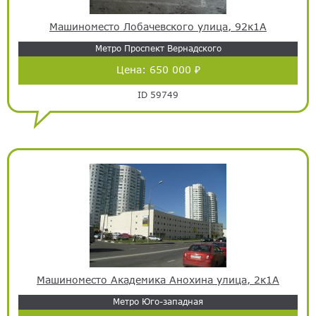
Машиноместо Лобачевского улица, 92к1А
Метро Проспект Вернадского
Цена:
650 000 ₽
ID 59749
Машиноместо Академика Анохина улица, 2к1А
Метро Юго-западная