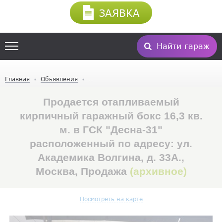
ЗАЯВКА
Найти гараж
Главная
Объявления
Продается отапливаемый
кирпичный гаражный бокс 16,3 кв.
м. в ГСК "Десна-31"
расположенный по адресу: ул.
Академика Волгина, д. 33А.,
Москва, Продажа
(архивное)
Посмотреть на карте