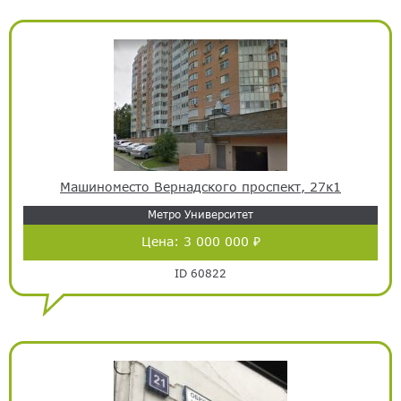
Машиноместо Вернадского проспект, 27к1
Метро Университет
Цена:
3 000 000 ₽
ID 60822