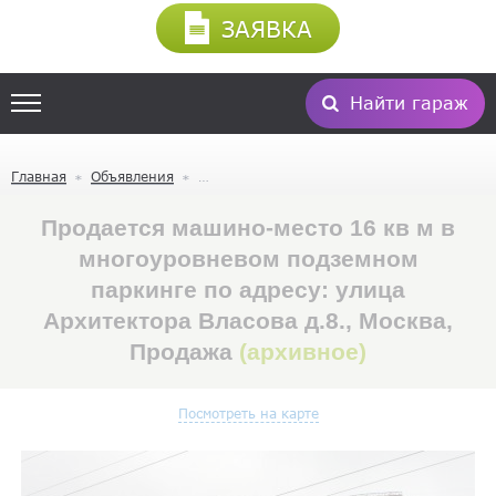
ЗАЯВКА
Найти гараж
Главная
Объявления
Продается машино-место 16 кв м в
многоуровневом подземном
паркинге по адресу: улица
Архитектора Власова д.8., Москва,
Продажа
(архивное)
Посмотреть на карте