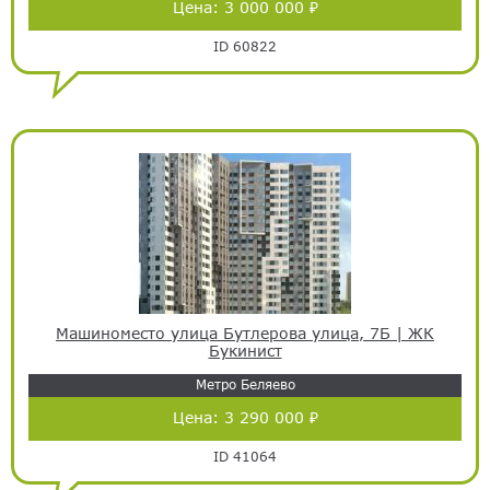
Цена:
3 000 000 ₽
ID 60822
Машиноместо улица Бутлерова улица, 7Б | ЖК
Букинист
Метро Беляево
Цена:
3 290 000 ₽
ID 41064