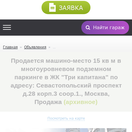
ЗАЯВКА
Найти гараж
Главная
Объявления
Продается машино-место 15 кв м в
многоуровневом подземном
паркинге в ЖК "Три капитана" по
адресу: Севастопольский проспект
д.28 корп.3 соор.1., Москва,
Продажа
(архивное)
Посмотреть на карте