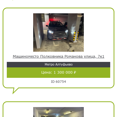
Машиноместо Полковника Романова улица, 7к1
Метро Алтуфьево
Цена:
1 300 000 ₽
ID 60754