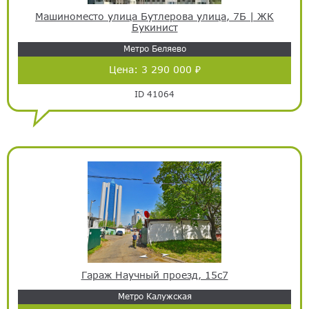
Машиноместо улица Бутлерова улица, 7Б | ЖК
Букинист
Метро Беляево
Цена:
3 290 000 ₽
ID 41064
Гараж Научный проезд, 15с7
Метро Калужская