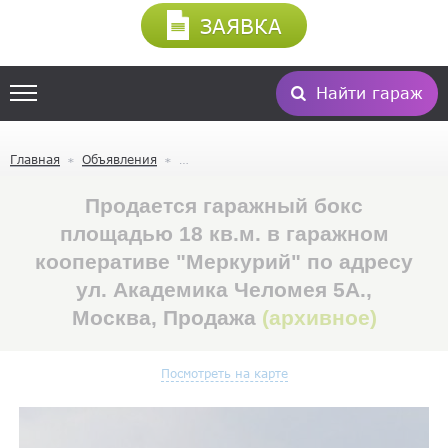
ЗАЯВКА
Найти гараж
Главная
Объявления
Продается гаражный бокс
площадью 18 кв.м. в гаражном
кооперативе "Меркурий" по адресу
ул. Академика Челомея 5А.,
Москва, Продажа
(архивное)
Посмотреть на карте