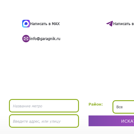
ти
.
бота
Написать в MAX
Написать в
info@garagnik.ru
Район:
Все
ИСКА