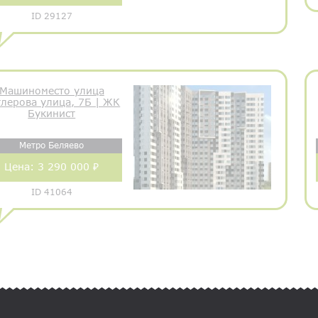
ID 29127
Машиноместо улица
тлерова улица, 7Б | ЖК
Букинист
Метро Беляево
Цена:
3 290 000 ₽
ID 41064