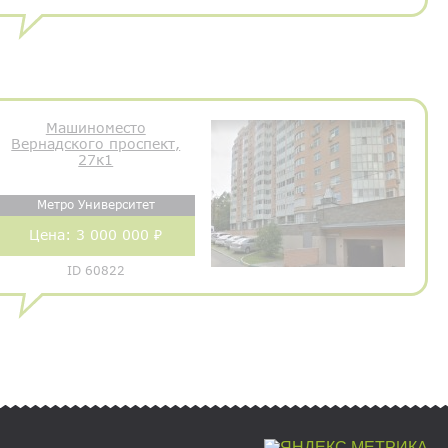
Машиноместо
Вернадского проспект,
27к1
Метро Университет
Цена:
3 000 000 ₽
ID 60822