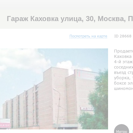
Гараж Каховка улица, 30, Москва, 
Посмотреть на карте
ID 28668
Продаетс
Каховка 
4-й эта
соседни
въезд ст
уборка, 
боксе эл
шиномон
Метро