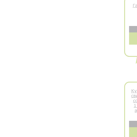
Г
Ку
св
с
1
а