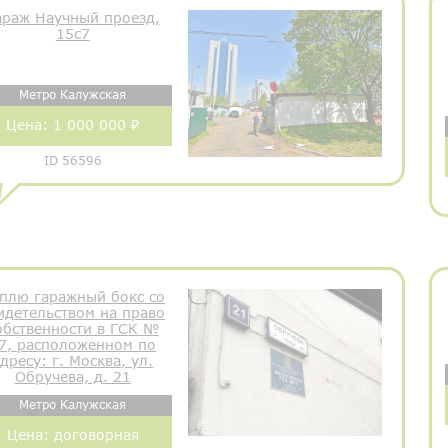
араж Научный проезд,
15с7
Метро Калужская
Цена:
1 000 000 ₽
ID 56596
плю гаражный бокс со
идетельством на право
обственности в ГСК №
7, расположенном по
дресу: г. Москва, ул.
Обручева, д. 21
Метро Калужская
Цена:
договорная