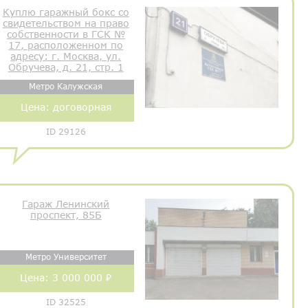
Куплю гаражный бокс со
свидетельством на право
собственности в ГСК №
17, расположенном по
адресу: г. Москва, ул.
Обручева, д. 21, стр. 1
Метро Калужская
Цена:
договорная
ID 29126
Гараж Ленинский
проспект, 85Б
Метро Университет
Цена:
3 000 000 ₽
ID 32525