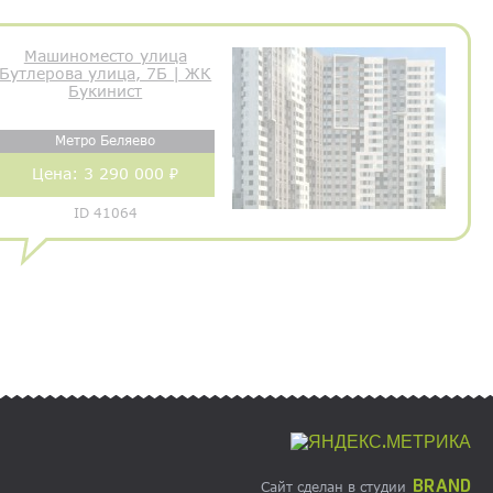
Машиноместо улица
Бутлерова улица, 7Б | ЖК
Букинист
Метро Беляево
Цена:
3 290 000 ₽
ID 41064
BRAND
Сайт сделан в студии