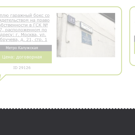
плю гаражный бокс со
идетельством на право
обственности в ГСК №
7, расположенном по
дресу: г. Москва, ул.
бручева, д. 21, стр. 1
Метро Калужская
Цена:
договорная
ID 29126