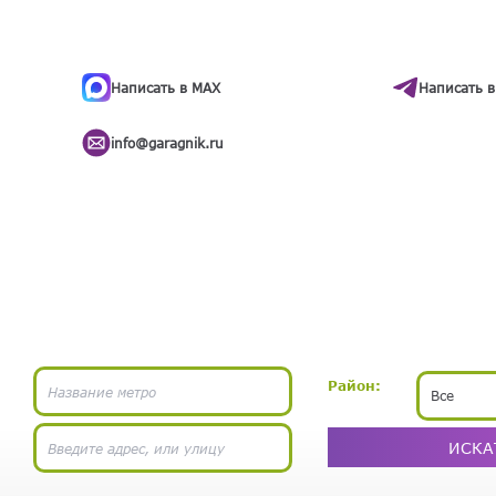
ти
.
бота
Написать в MAX
Написать в
info@garagnik.ru
Район:
Все
ИСКА