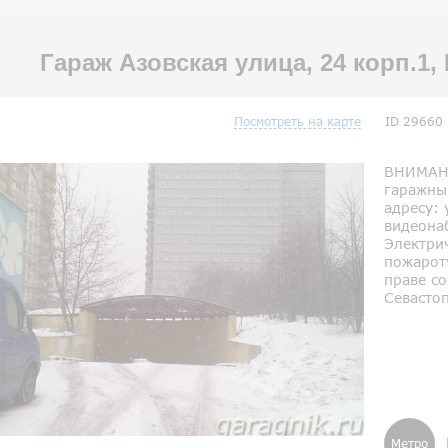
Гараж Азовская улица, 24 корп.1
Посмотреть на карте
ID 29660
ВНИМАН
гаражны
адресу: 
видеона
Электрич
пожарот
праве со
Севастоп
Метро