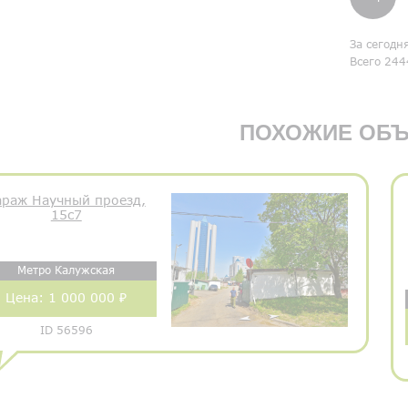
За сегодн
Всего 244
ПОХОЖИЕ ОБЪ
араж Научный проезд,
15с7
Метро Калужская
Цена:
1 000 000 ₽
ID 56596