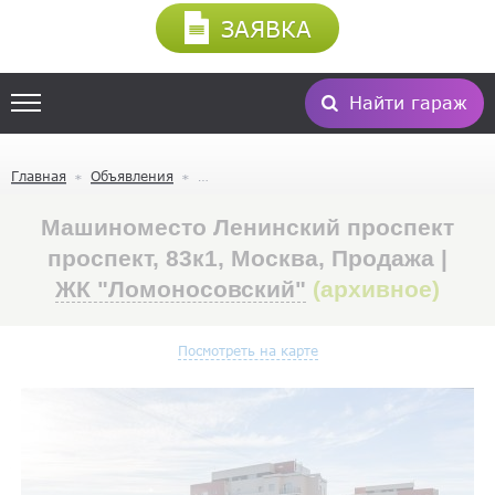
ЗАЯВКА
Найти гараж
Главная
Объявления
Машиноместо Ленинский проспект
проспект, 83к1, Москва, Продажа |
ЖК "Ломоносовский"
(архивное)
Посмотреть на карте