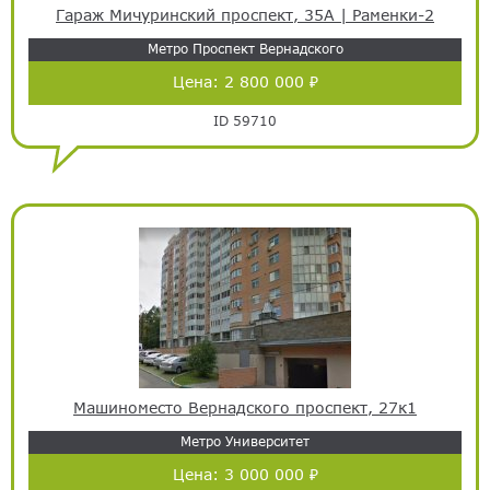
Гараж Мичуринский проспект, 35А | Раменки-2
Метро Проспект Вернадского
Цена:
2 800 000 ₽
ID 59710
Машиноместо Вернадского проспект, 27к1
Метро Университет
Цена:
3 000 000 ₽