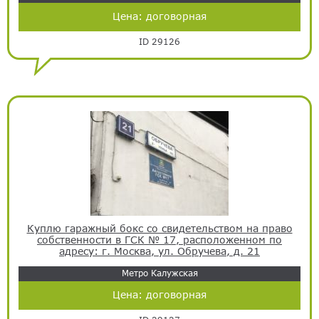
Цена:
договорная
ID 29126
Куплю гаражный бокс со свидетельством на право
собственности в ГСК № 17, расположенном по
адресу: г. Москва, ул. Обручева, д. 21
Метро Калужская
Цена:
договорная