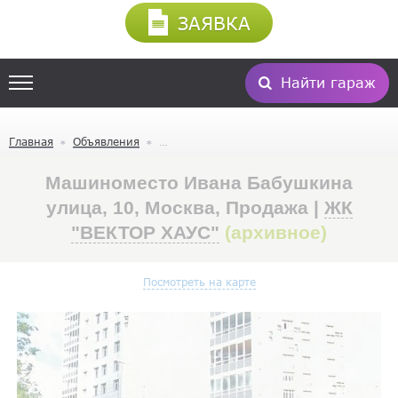
ЗАЯВКА
Найти гараж
Главная
Объявления
Машиноместо Ивана Бабушкина
улица, 10, Москва, Продажа |
ЖК
"ВЕКТОР ХАУС"
(архивное)
Посмотреть на карте