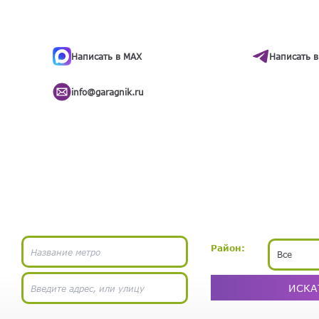
ти
.
бота
Написать в MAX
Написать в
info@garagnik.ru
Район:
Все
ИСКА