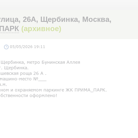
ица, 26А, Щербинка, Москва,
ПАРК
(архивное)
05/05/2026 19:11
 Щербинка, метро Бунинская Аллея
г. Щербинка.
шевская роща 26 А .
машино-место №___
в.м.
мном и охраняемом паркинге ЖК ПРИМА_ПАРК.
обственности оформлено!