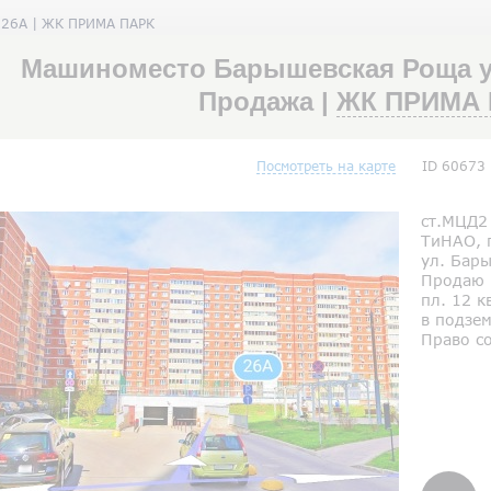
 26А | ЖК ПРИМА ПАРК
Машиноместо Барышевская Роща ул
Продажа |
ЖК ПРИМА 
Посмотреть на карте
ID 60673
ст.МЦД2
ТиНАО, 
ул. Бары
Продаю 
пл. 12 к
в подзе
Право с