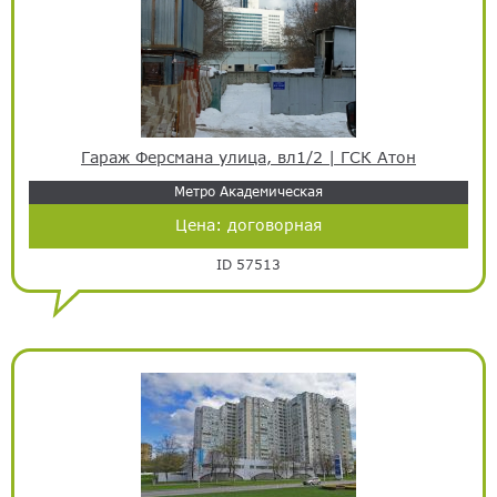
Гараж Ферсмана улица, вл1/2 | ГСК Атон
Метро Академическая
Цена:
договорная
ID 57513