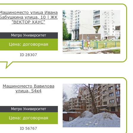
Машиноместо улица Ивана
Бабушкина улица, 10 | ЖК
"ВЕКТОР ХАУС"
Метро Университет
Цена:
договорная
ID 28307
Машиноместо Вавилова
улица, 54к4
Метро Университет
Цена:
договорная
ID 56767