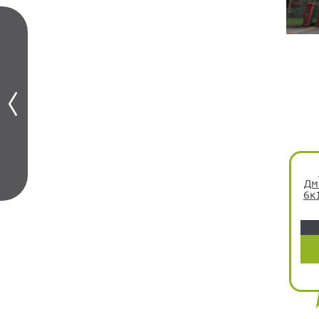
Дм
6к