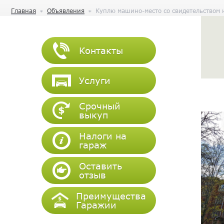
Главная
Объявления
Куплю машино-место со свидетельством н
Контакты
Услуги
Срочный
выкуп
Налоги на
гараж
Оставить
отзыв
Преимущества
Гаражии