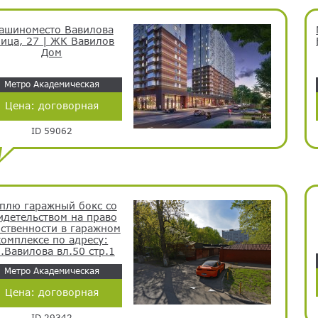
ашиноместо Вавилова
лица, 27 | ЖК Вавилов
Дом
Метро Академическая
Цена:
договорная
ID 59062
плю гаражный бокс со
идетельством на право
ственности в гаражном
комплексе по адресу:
.Вавилова вл.50 стр.1
Метро Академическая
Цена:
договорная
ID 29342