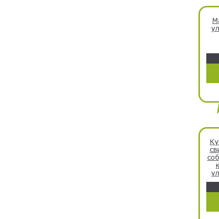
М
у
Ку
св
соб
ул