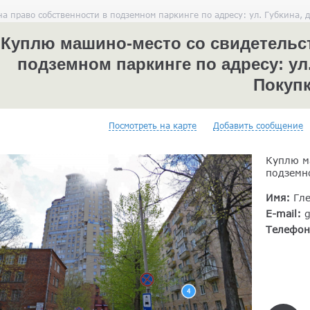
а право собственности в подземном паркинге по адресу: ул. Губкина, д
Куплю машино-место со свидетельст
подземном паркинге по адресу: ул. 
Покуп
Посмотреть на карте
Добавить сообщение
Куплю м
подземно
Имя:
Гл
E-mail:
Телефо