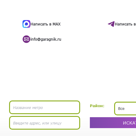
ти
.
бота
Написать в MAX
Написать в
info@garagnik.ru
Район:
Все
ИСКА