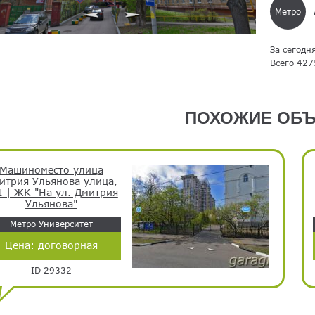
Метро
За сегодн
Всего 427
ПОХОЖИЕ ОБЪ
Машиноместо улица
итрия Ульянова улица,
1 | ЖК "На ул. Дмитрия
Ульянова"
Метро Университет
Цена:
договорная
ID 29332