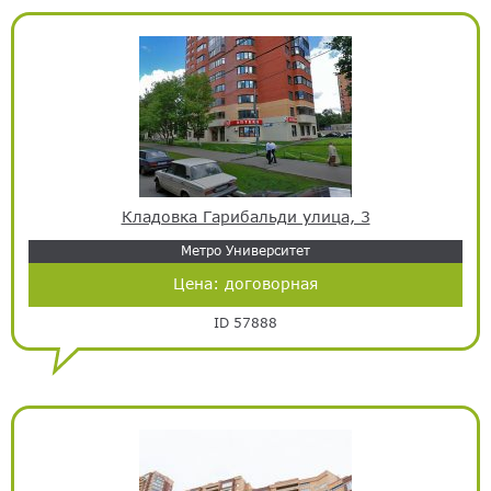
Кладовка Гарибальди улица, 3
Метро Университет
Цена:
договорная
ID 57888