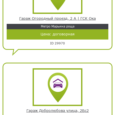
Гараж Огородный проезд, 2 А | ГСК Ока
Метро Марьина роща
Цена:
договорная
ID 29970
Гараж Добролюбова улица, 2Бс2