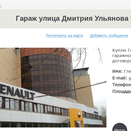
Б
Гараж улица Дмитрия Ульянова у
Посмотреть на карте
Добавить сообщение
Куплю Г
гаражном
договор
Имя:
Гл
E-mail:
Телефо
Площад
Метро