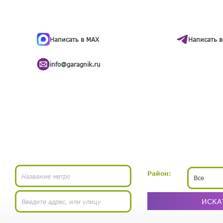
ти
.
бота
Написать в MAX
Написать в
info@garagnik.ru
Район:
Все
ИСКА