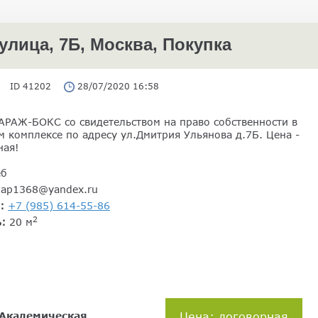
лица, 7Б, Москва, Покупка
ID 41202
28/07/2020 16:58
АРАЖ-БОКС со свидетельством на право собственности в
 комплексе по адресу ул.Дмитрия Ульянова д.7Б. Цена -
ная!
еб
gap1368@yandex.ru
н:
+7 (985) 614-55-86
2
ь:
20 м
Академическая
Цена: договорная