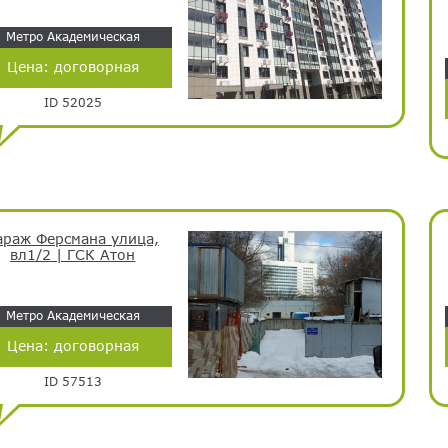
Метро Академическая
Цена:
договорная
ID 52025
араж Ферсмана улица,
вл1/2 | ГСК Атон
Метро Академическая
Цена:
договорная
ID 57513