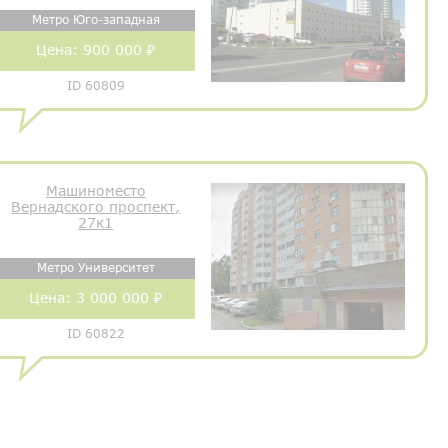
Метро Юго-западная
Цена:
900 000 ₽
ID 60809
Машиноместо
Вернадского проспект,
27к1
Метро Университет
Цена:
3 000 000 ₽
ID 60822