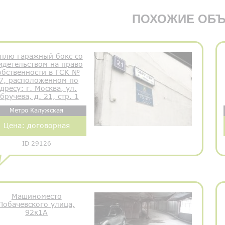
ПОХОЖИЕ ОБЪ
плю гаражный бокс со
идетельством на право
обственности в ГСК №
7, расположенном по
дресу: г. Москва, ул.
бручева, д. 21, стр. 1
Метро Калужская
Цена:
договорная
ID 29126
Машиноместо
Лобачевского улица,
92к1А