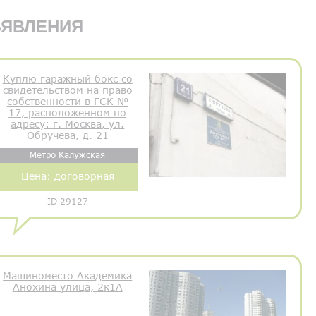
ЯВЛЕНИЯ
Куплю гаражный бокс со
свидетельством на право
собственности в ГСК №
17, расположенном по
адресу: г. Москва, ул.
Обручева, д. 21
Метро Калужская
Цена:
договорная
ID 29127
Машиноместо Академика
Анохина улица, 2к1А