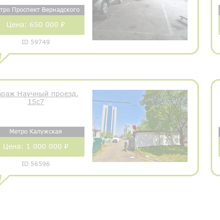
тро Проспект Вернадского
Цена:
650 000 ₽
ID 59749
араж Научный проезд,
15с7
Метро Калужская
Цена:
1 000 000 ₽
ID 56596