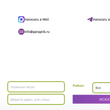
ти
.
бота
Написать в MAX
Написать в
info@garagnik.ru
Район:
Все
ИСКА