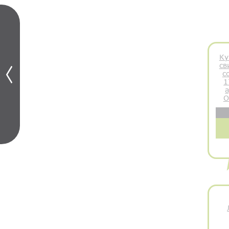
Ку
св
с
1
а
О