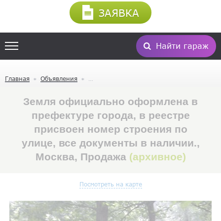
ЗАЯВКА
Найти гараж
Главная
Объявления
Земля официально оформлена в
префектуре города, в реестре
присвоен номер строения по
улице, все документы в наличии.,
Москва, Продажа
(архивное)
Посмотреть на карте