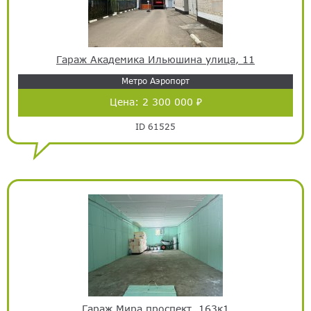
Гараж Академика Ильюшина улица, 11
Метро Аэропорт
Цена:
2 300 000 ₽
ID 61525
Гараж Мира проспект, 163к1