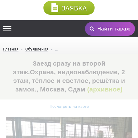
ЗАЯВКА
Найти гараж
Главная
Объявления
Заезд сразу на второй
этаж.Охрана, видеонаблюдение, 2
этаж, тёплое и светлое, решётка и
замок., Москва, Сдам
(архивное)
Посмотреть на карте