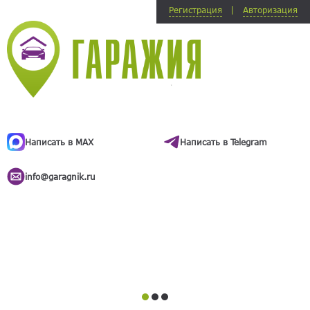
Регистрация
Авторизация
E-mail:
E-mail:
Пароль:
Пароль:
Повторите
Забыли пароль?
пароль:
й
М
Я соглашаюсь с
условиями
к
обработки персональных
ВОЙТИ
данных
Написать в MAX
Написать в Telegram
Д
с
info@garagnik.ru
ЗАРЕГИСТРИРОВАТЬСЯ
А
и
п