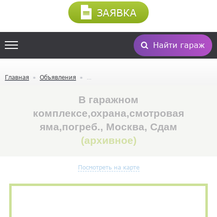
ЗАЯВКА
Найти гараж
Главная
Объявления
В гаражном
комплексе,охрана,смотровая
яма,погреб., Москва, Сдам
(архивное)
Посмотреть на карте