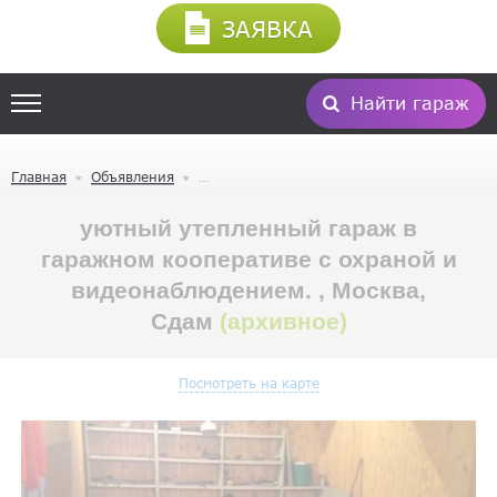
ЗАЯВКА
Найти гараж
Главная
Объявления
уютный утепленный гараж в
гаражном кооперативе с охраной и
видеонаблюдением. , Москва,
Сдам
(архивное)
Посмотреть на карте