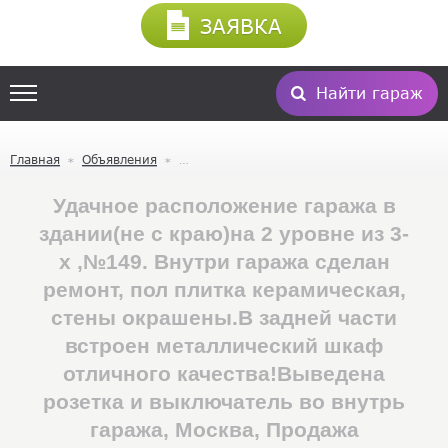
ЗАЯВКА
Найти гараж
Главная
Объявления
Удачное расположение гаража в
здании(не с краю)на 2 уровне из 3-
х ,№149. Внутри гаража сделан
ремонт, пол плитка керамическая,
стены окрашены.В задней части
встроен металлический шкаф
отличного качества!Выведена
розетка и выключатель во внутрь
гаража, Москва, Продажа